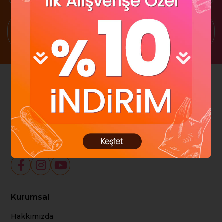
1500 TL Üzeri Ücretsiz Kargo
Kampanya ve Duyurulardan haberdar ol!
Abone Ol
Sosyal Medya
Kurumsal
Hakkımızda