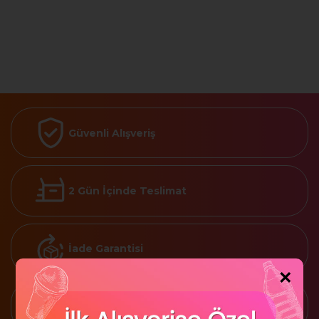
Güvenli Alışveriş
2 Gün İçinde Teslimat
İade Garantisi
×
Kredi Kartına 3 Taksit