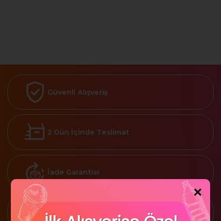
Güvenli Alışveriş
2 Gün İçinde Teslimat
İade Garantisi
×
Kredi Kartına 3 Taksit