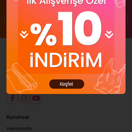
1500 TL Üzeri Ücretsiz Kargo
Kampanya ve Duyurulardan haberdar ol!
Abone Ol
Sosyal Medya
Kurumsal
Hakkımızda