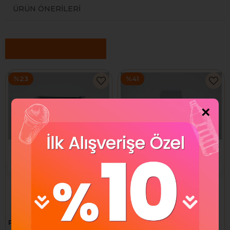
ÜRÜN ÖNERILERI
Benzer Ürünler
%23
%41
×
Platonik Azulen Kalıp Ağda
Platonik Kartuş Ağda Yeşil