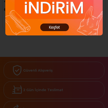
400 Gr. (Yeşil-Normal Ciltler
Azulen 100 Ml.
için)
₺180,00
₺75,00
₺234,83
₺128,09
Sepete Ekle
Sepete Ekle
Güvenli Alışveriş
2 Gün İçinde Teslimat