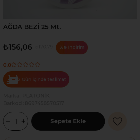
AĞDA BEZİ 25 Mt.
₺156,06
₺170,79
%
İndirim
9
0.0
2 Gün
Marka
:
PLATONİK
Barkod
:
8697458570517