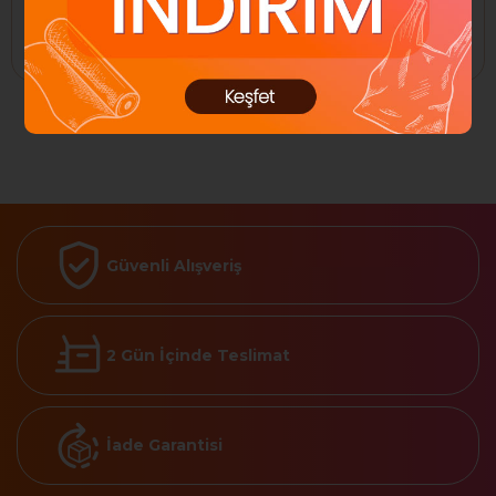
Sepete Ekle
Sepete Ekle
Güvenli Alışveriş
2 Gün İçinde Teslimat
İade Garantisi