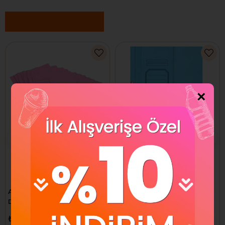
Benzer Ürünler
×
Alemdar Yarım Kapak
Alemdar Yarım Kapak
Dosya Pembe
Dosya Lüks Mavi
₺13,44
₺24,96