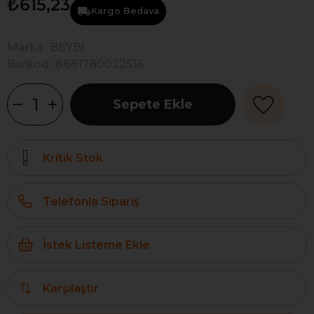
₺615,23
Kargo Bedava
Marka
:
BEYBİ
Barkod
:
8681780022516
Kritik Stok
Telefonla Sipariş
İstek Listeme Ekle
Karşılaştır