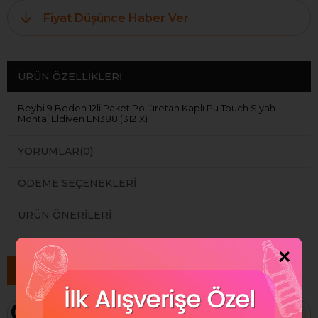
Fiyat Düşünce Haber Ver
ÜRÜN ÖZELLIKLERI
Beybi 9 Beden 12li Paket Poliüretan Kaplı Pu Touch Siyah
Montaj Eldiven EN388 (3121X)
YORUMLAR
(0)
ÖDEME SEÇENEKLERI
ÜRÜN ÖNERILERI
×
Benzer Ürünler
Ücretsiz Kargo
Ücretsiz Kargo