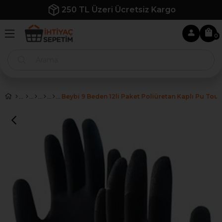
İlk Siparişe Özel %10 İndirim
0