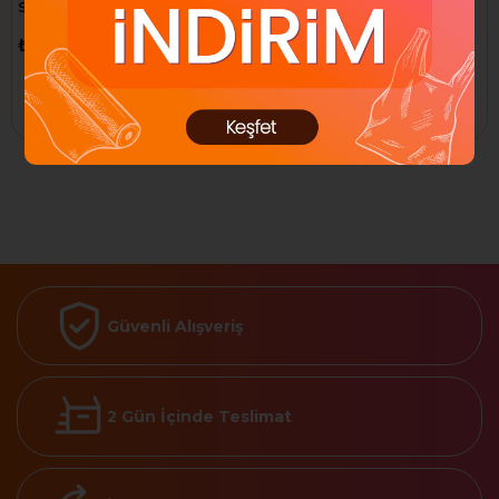
Solventsiz 11 GR GS000010
Beyaz F401
₺49,92
₺74,78
Sepete Ekle
Sepete Ekle
Güvenli Alışveriş
2 Gün İçinde Teslimat