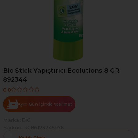
Bic Stick Yapıştırıcı Ecolutions 8 GR
892344
0.0
Aynı Gün
Marka
:
BİC
Barkod
:
3086123245976