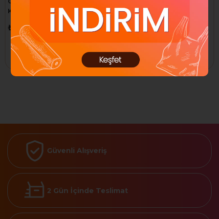
Colorland Pon Pon Simli
Jordania Sandalye Beyaz
Karışık 60 Lı COLOR-PON02
1/025 2 Ad JE07-E3025-01
₺83,61
₺231,26
Sepete Ekle
Sepete Ekle
Güvenli Alışveriş
2 Gün İçinde Teslimat