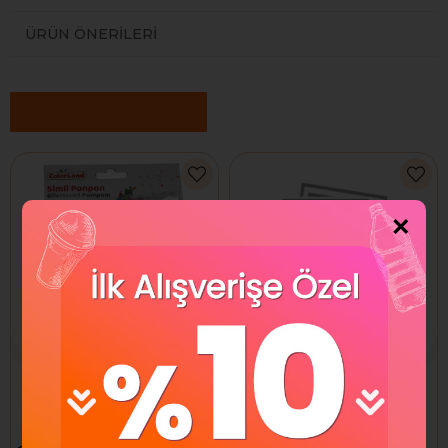
ÜRÜN ÖNERILERI
Benzer Ürünler
×