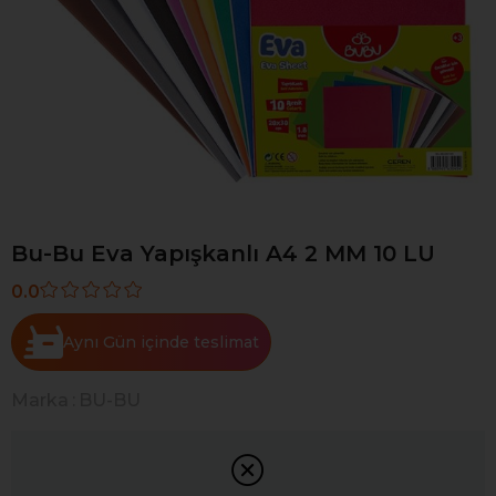
Bu-Bu Eva Yapışkanlı A4 2 MM 10 LU
0.0
Aynı Gün
Marka
:
BU-BU