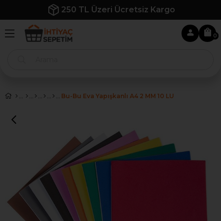
cretsiz Kargo
İlk Siparişe Özel %
0
Bu-Bu Eva Yapışkanlı A4 2 MM 10 LU