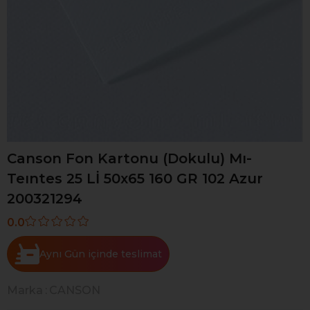
Canson Fon Kartonu (Dokulu) Mı-
Teıntes 25 Lİ 50x65 160 GR 102 Azur
200321294
0.0
Aynı Gün
Marka
:
CANSON