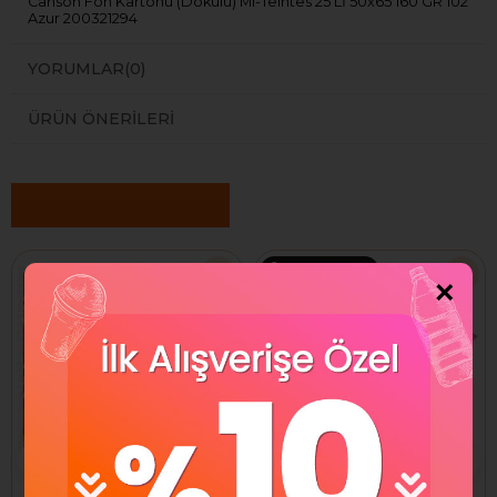
Canson Fon Kartonu (Dokulu) Mı-Teıntes 25 Lİ 50x65 160 GR 102
Azur 200321294
YORUMLAR
(0)
ÜRÜN ÖNERILERI
Benzer Ürünler
Ücretsiz Kargo
×