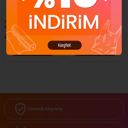
Ginza Fon Kartonu Noktalı
Alex Schoeller Fon Kartonu
50x70
Kolej 13001 10 Lu.Krş.50x70
Rulo
₺36,69
₺307,78
Sepete Ekle
Sepete Ekle
Güvenli Alışveriş