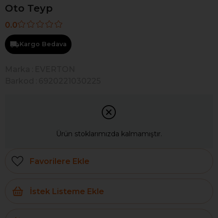
Oto Teyp
0.0
Kargo Bedava
Marka
:
EVERTON
Barkod
:
6920221030225
Ürün stoklarımızda kalmamıştır.
Favorilere Ekle
İstek Listeme Ekle