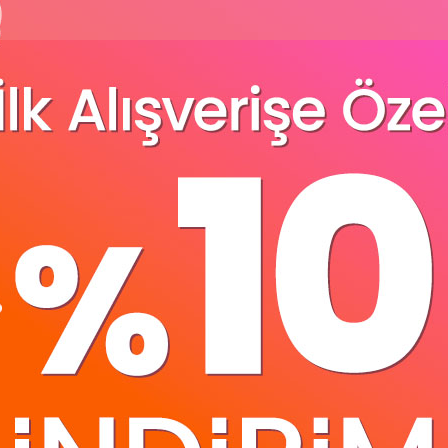
os 7"Hd Ekran 75WX4