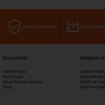
Güvenli Alışveriş
2 Gün İçind
Kurumsal
Müşteri H
Hakkımızda
Çerez Politik
Bize Ulaşın
Mesafeli Sat
Sıkça Sorulan Sorular
KVKK ve Gizlil
Blog
İade Politik