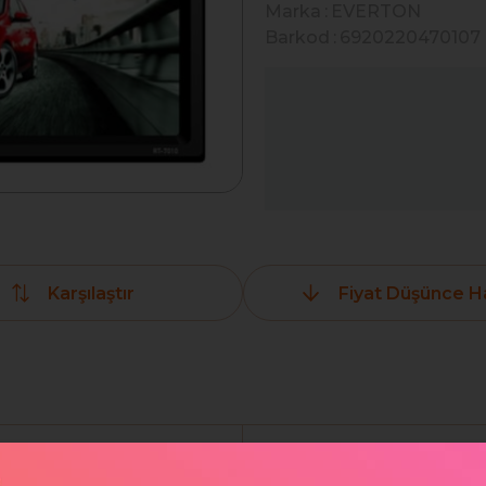
Marka
:
EVERTON
Barkod
:
6920220470107
Karşılaştır
Fiyat Düşünce H
Yorumlar
(0)
Ödeme Seçenek