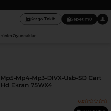
Kargo Takibi
Sepetim
0
Ürünler
Oyuncaklar
0 Mp5-Mp4-Mp3-DIVX-Usb-SD Cart
''Hd Ekran 75WX4
0.0