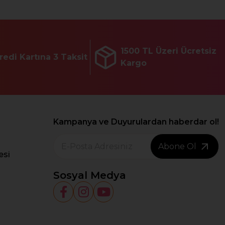
1500 TL Üzeri Ücretsiz
redi Kartına 3 Taksit
Kargo
Kampanya ve Duyurulardan haberdar ol!
Abone Ol
esi
Sosyal Medya