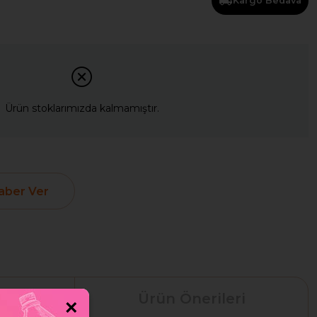
Kargo Bedava
Ürün stoklarımızda kalmamıştır.
aber Ver
leri
Ürün Önerileri
×