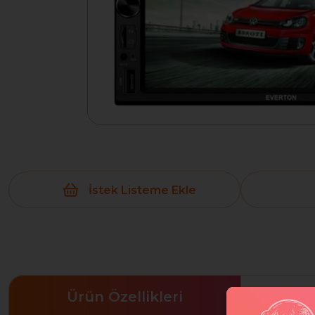
İstek Listeme Ekle
Ürün Özellikleri