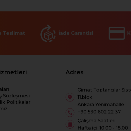
e Teslimat
İade Garantisi
K
izmetleri
Adres
aları
Gimat Toptancılar Sist
ış Sözleşmesi
11.blok
ik Politikaları
Ankara Yenimahalle
amız
+90 530 602 22 37
Çalışma Saatleri:
Hafta içi: 10.00 - 18.00