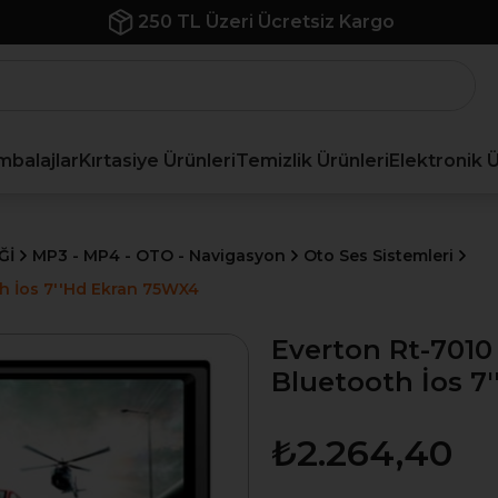
250 TL Üzeri Ücretsiz Kargo
mbalajlar
Kırtasiye Ürünleri
Temizlik Ürünleri
Elektronik 
Ğİ
MP3 - MP4 - OTO - Navigasyon
Oto Ses Sistemleri
h İos 7''Hd Ekran 75WX4
Everton Rt-701
Bluetooth İos 7
₺2.264,40