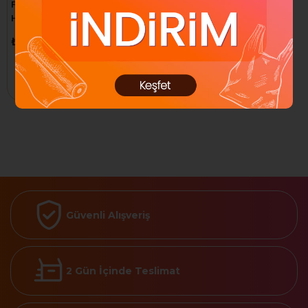
FLORA SOFT LALE
HAMARAT FARAŞ F341
₺125,85
₺149,44
Sepete Ekle
Güvenli Alışveriş
2 Gün İçinde Teslimat