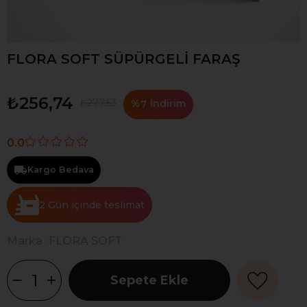
FLORA SOFT SÜPÜRGELİ FARAŞ
₺256,74
₺277,53
%
İndirim
7
0.0
Kargo Bedava
2 Gün
Marka
:
FLORA SOFT