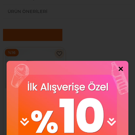
ÜRÜN ÖNERILERI
Benzer Ürünler
%16
×