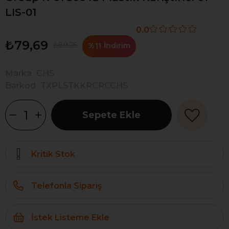
LIS-01
0.0
₺79,69
₺89,25
%
İndirim
11
Marka
:
CHS
Barkod
:
TXPLSTKKRCRCCHS
Kritik Stok
Telefonla Sipariş
İstek Listeme Ekle