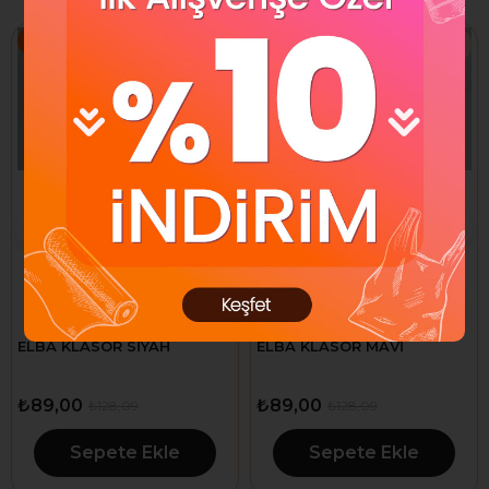
%31
%31
ELBA KLASÖR SİYAH
ELBA KLASÖR MAVİ
₺89,00
₺89,00
₺128,09
₺128,09
Sepete Ekle
Sepete Ekle