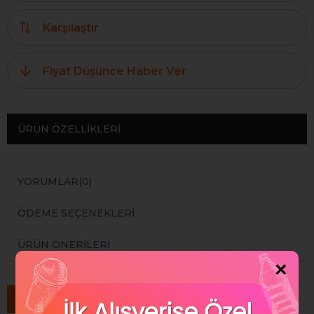
Karşılaştır
Fiyat Düşünce Haber Ver
ÜRÜN ÖZELLIKLERI
YORUMLAR
(0)
ÖDEME SEÇENEKLERI
ÜRÜN ÖNERILERI
×
Benzer Ürünler