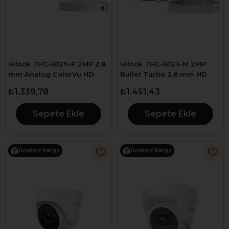
Hilook THC-B129-P 2MP 2.8
Hilook THC-B123-M 2MP
mm Analog ColorVu HD
Bullet Turbo 2.8 mm HD
Bullet Kamera
Kamera 20 Metre Metal
₺1.339,78
₺1.451,43
Kasa
Sepete Ekle
Sepete Ekle
Ücretsiz Kargo
Ücretsiz Kargo