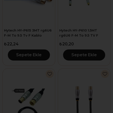
Hytech HY-P615 3MT rg6U6
Hytech HY-P610 1.5MT
F-M To 9.5 Tv F Kablo
rg6U6 F-M To 9.5 TV F
Kablo
₺22,24
₺20,20
Sepete Ekle
Sepete Ekle