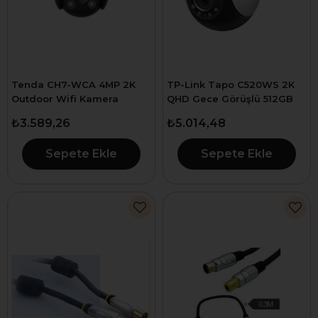
Tenda CH7-WCA 4MP 2K
TP-Link Tapo C520WS 2K
Outdoor Wifi Kamera
QHD Gece Görüşlü 512GB
Micro SD Destekli Wi-Fi
₺3.589,26
₺5.014,48
Kamera
Sepete Ekle
Sepete Ekle