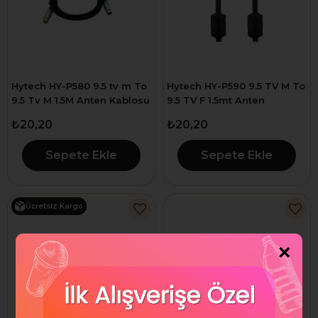
Hytech HY-P580 9.5 tv m To
Hytech HY-P590 9.5 TV M To
9.5 Tv M 1.5M Anten Kablosu
9.5 TV F 1.5mt Anten
Kablosu
₺20,20
₺20,20
Sepete Ekle
Sepete Ekle
Ücretsiz Kargo
×