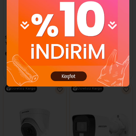
S-link SLX-843 3m TV 9.5M
S-link SLX-841 1.8m TV 9.5M
To RG6 F-M Anten Kablosu
To RG6 F-M Anten Kablosu
₺339,80
₺223,30
Sepete Ekle
Sepete Ekle
Ücretsiz Kargo
Ücretsiz Kargo