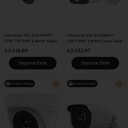
Hikvision DS-2CE76H0T-
Hikvision DS-2CE16K0T-
ITPF TVI 5MP 2.8mm Sabit
LPFS 5MP 2.8mm Lens Dual
Lens IR Dome Kamera
Light 25Mt Bullet Kamera
₺2.418,89
₺2.232,97
Sepete Ekle
Sepete Ekle
Ücretsiz Kargo
Ücretsiz Kargo