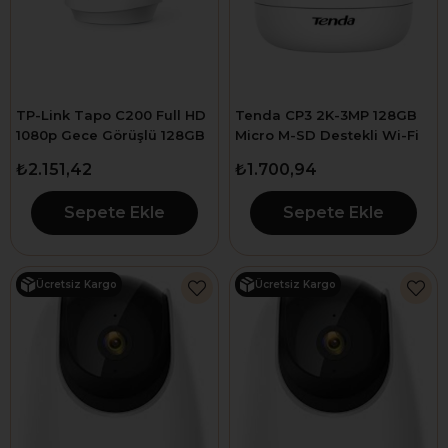
TP-Link Tapo C200 Full HD
Tenda CP3 2K-3MP 128GB
1080p Gece Görüşlü 128GB
Micro M-SD Destekli Wi-Fi
Micro SD Destekli Wi-Fi
Kamera
₺2.151,42
₺1.700,94
Kamera
Sepete Ekle
Sepete Ekle
Ücretsiz Kargo
Ücretsiz Kargo