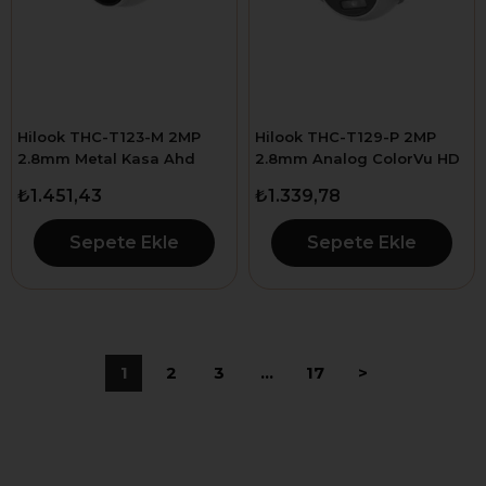
Hilook THC-T123-M 2MP
Hilook THC-T129-P 2MP
2.8mm Metal Kasa Ahd
2.8mm Analog ColorVu HD
Dome Kamera
Dome Kamera
₺1.451,43
₺1.339,78
Sepete Ekle
Sepete Ekle
1
2
3
...
17
>