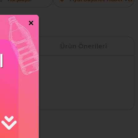
×
leri
Ürün Önerileri