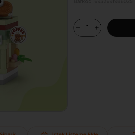
Barkod
:
6932691986025
Sipariş
İstek Listeme Ekle