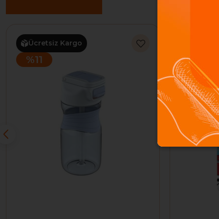
Benzer Ürünler
%11
Ücretsiz Kargo
%11