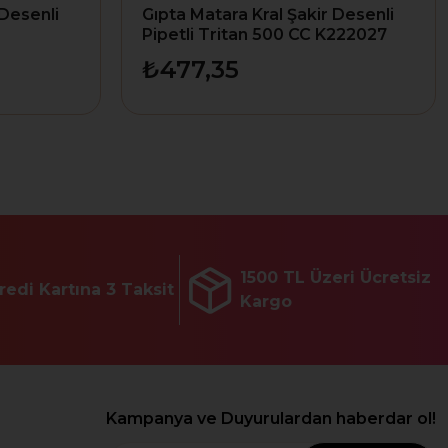
 Desenli
Gıpta Matara Kral Şakir Desenli
Pipetli Tritan 500 CC K222027
₺477,35
1500 TL Üzeri Ücretsiz
redi Kartına 3 Taksit
Kargo
Kampanya ve Duyurulardan haberdar ol!