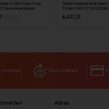
tara 0.46lt Cars Fuel
Gıpta Matara Kral Şakir
23 Sevenkardeşler
Tritan 500 CC K222026
1
₺411,11
₺120,75
e Teslimat
İade Garantisi
K
izmetleri
Adres