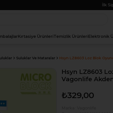
İlk Siparişe Özel %10 İndirim
mbalajlar
Kırtasiye Ürünleri
Temizlik Ürünleri
Elektronik 
uluklar
Suluklar Ve Mataralar
Hsyn LZ8603 Loz Blok Oyunc
Hsyn LZ8603 Loz
Vagonlife Akden
₺329,00
Marka
:
Vagonlife