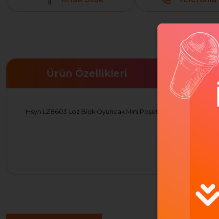
Ürün Özellikleri
Hsyn LZ8603 Loz Blok Oyuncak Mini Poşet -Vagonlife Akdeni