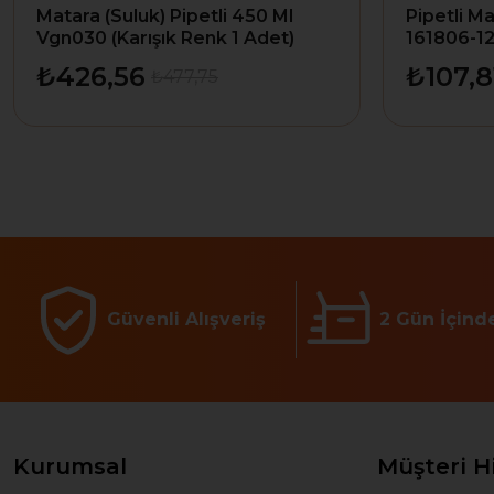
Matara (Suluk) Pipetli 450 Ml
Pipetli Ma
Vgn030 (Karışık Renk 1 Adet)
161806-1
₺426,56
₺107,8
₺477,75
Güvenli Alışveriş
2 Gün İçind
Kurumsal
Müşteri H