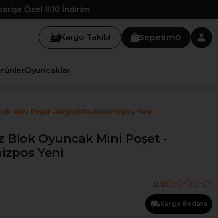
Kargo Takibi
Sepetim
0
Ürünler
Oyuncaklar
ak Mini Poşet -Vagonlife Akdenizpos Yeni
 Blok Oyuncak Mini Poşet -
izpos Yeni
0.0
Kargo Bedava