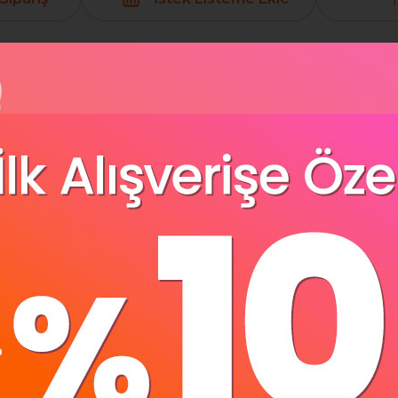
Yorumlar
(0)
Ödeme Seçenek
zpos Yeni