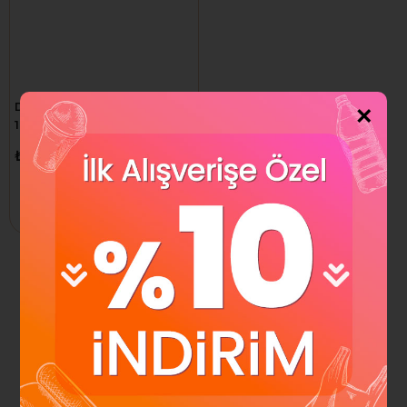
DİPLOMAT ZARFI 500 ADET
×
10.5 CM X 24 CM
₺882,66
₺939,34
Sepete Ekle
1