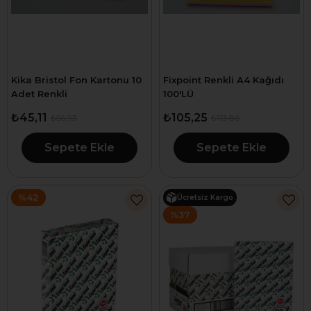
Kika Bristol Fon Kartonu 10
Fixpoint Renkli A4 Kağıdı
Adet Renkli
100'LÜ
₺45,11
₺105,25
₺56,93
₺113,86
Sepete Ekle
Sepete Ekle
%42
Ücretsiz Kargo
%37