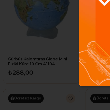
Gürbüz Kalemtıraş Globe Mini
Gürbüz Ka
Fiziki Küre 10 Cm 41104
Siyasi Kü
₺288,00
₺288,
Ücretsiz Kargo
Ücretsi