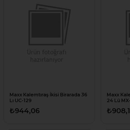
Maxx Kalemtıraş İkisi Birarada 36
Maxx Kale
Lı UC-129
24 Lü MX
₺944,06
₺908,