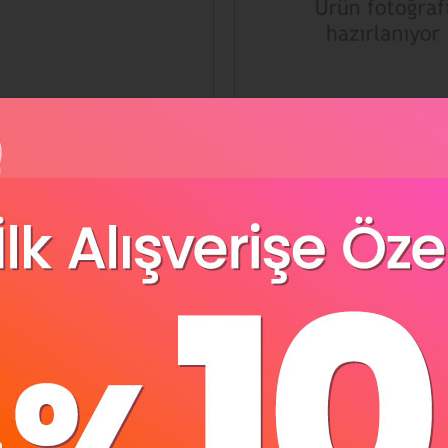
emtıraş Silgili 4 Renk
Logon Kalemtıraş Silgil
LG-0087A
0
₺31,68
z Kargo
Ücretsiz Kargo