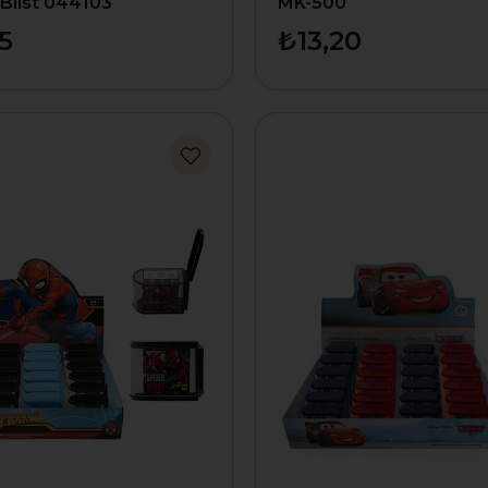
 Blıst 044103
MK-500
5
₺13,20