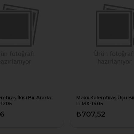
mtıraş İkisi Bir Arada
Maxx Kalemtıraş Üçü Bi
-1205
Li MX-1405
16
₺707,52