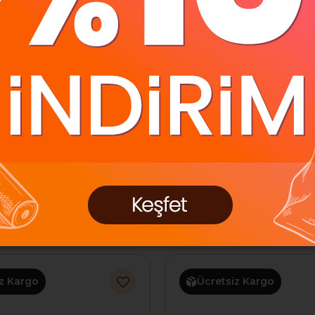
lemtıraş Globe Mini
Gürbüz Kalemtıraş Glo
re 10 Cm 42104
Hayvanlı Küre 10 Cm 4
00
₺288,00
z Kargo
Ücretsiz Kargo