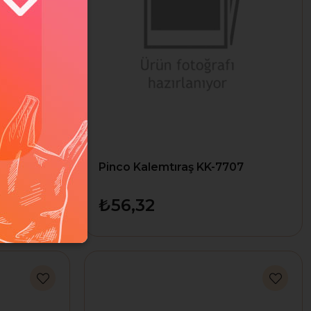
be
Pinco Kalemtıraş KK-7707
3104
₺56,32