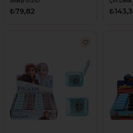
Sharp 0121D
Çift Delik
₺79,82
₺143,3