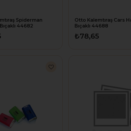
emtıraş Spiderman
Otto Kalemtıraş Cars Ha
 Bıçaklı 44682
Bıçaklı 44688
5
₺78,65