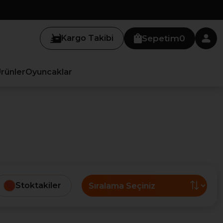
Kargo Takibi
Sepetim
0
Ürünler
Oyuncaklar
Stoktakiler