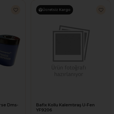
Ücretsiz Kargo
arse Dms-
Bafix Kollu Kalemtıraş U-Fen
YF9206