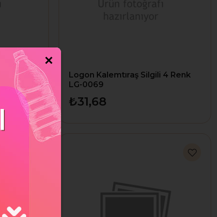
×
i 4 Renk
Logon Kalemtıraş Silgili 4 Renk
LG-0069
₺31,68