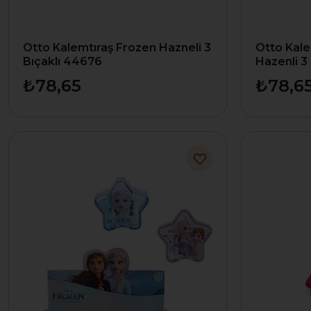
Otto Kalemtıraş Frozen Hazneli 3
Otto Kal
Bıçaklı 44676
Hazenli 3
₺78,65
₺78,6