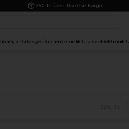
İlk Siparişe Özel %10 İndirim
mbalajlar
Kırtasiye Ürünleri
Temizlik Ürünleri
Elektronik 
58 Ürün