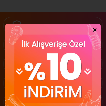
Güvenli Alışveriş
×
2 Gün İçinde Teslimat
İade Garantisi
Kredi Kartına 3 Taksit
1500 TL Üzeri Ücretsiz Kargo