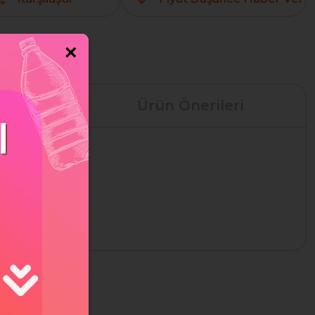
×
leri
Ürün Önerileri