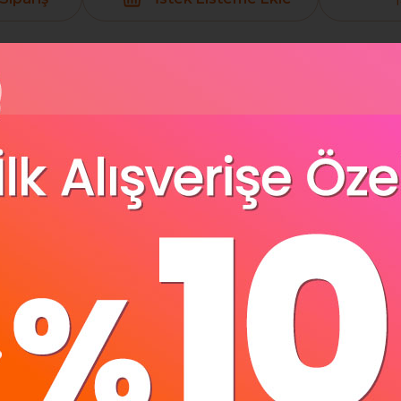
Yorumlar
(0)
Ödeme Seçenek