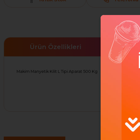
Ürün Özellikleri
Makim Manyetik Kilit L Tipi Aparat 500 Kg