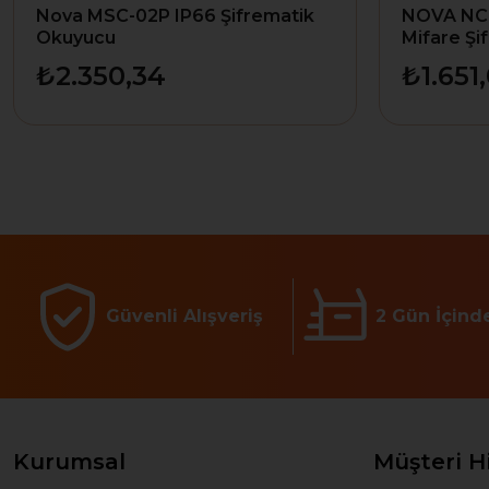
Nova MSC-02P IP66 Şifrematik
NOVA NC-
Okuyucu
Mifare Şi
₺2.350,34
₺1.651
Güvenli Alışveriş
2 Gün İçind
Kurumsal
Müşteri H