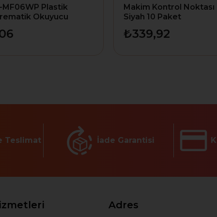
MF06WP Plastik
Makim Kontrol Noktası 
frematik Okuyucu
Siyah 10 Paket
,06
₺339,92
e Teslimat
İade Garantisi
K
izmetleri
Adres