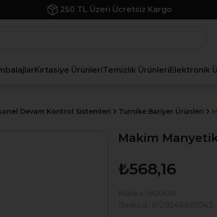
250 TL Üzeri Ücretsiz Kargo
mbalajlar
Kırtasiye Ürünleri
Temizlik Ürünleri
Elektronik 
sonel Devam Kontrol Sistemleri
Turnike Bariyer Ürünleri
M
Makim Manyetik 
₺568,16
Marka
:
MAKİM
Barkod
:
6129246801043