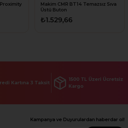
Proximity
Makim CMR BT14 Temazsız Sıva
Üstü Buton
₺1.529,66
1500 TL Üzeri Ücretsiz
redi Kartına 3 Taksit
Kargo
Kampanya ve Duyurulardan haberdar ol!