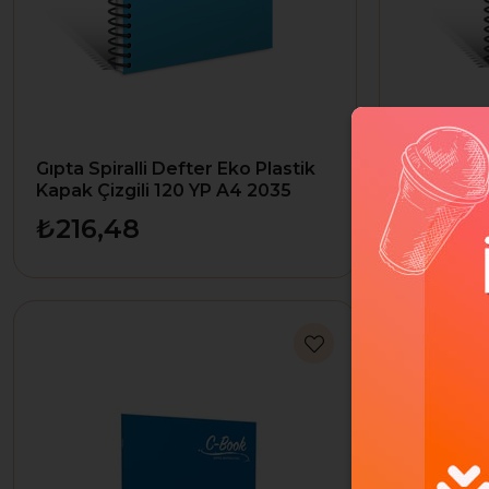
Gıpta Spiralli Defter Eko Plastik
Gıpta Spir
Kapak Çizgili 120 YP A4 2035
Kapak Kar
₺216,48
₺216,