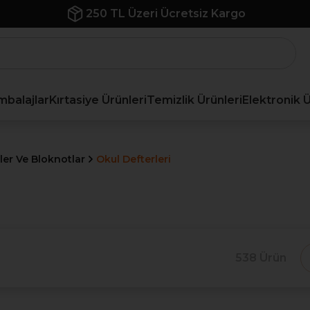
İlk Siparişe Özel %10 İndirim
mbalajlar
Kırtasiye Ürünleri
Temizlik Ürünleri
Elektronik 
ler Ve Bloknotlar
Okul Defterleri
538 Ürün