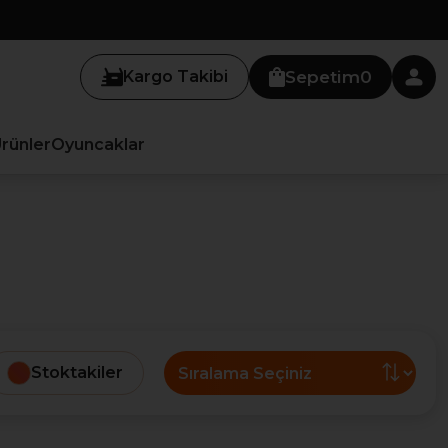
Kargo Takibi
Sepetim
0
Ürünler
Oyuncaklar
Stoktakiler