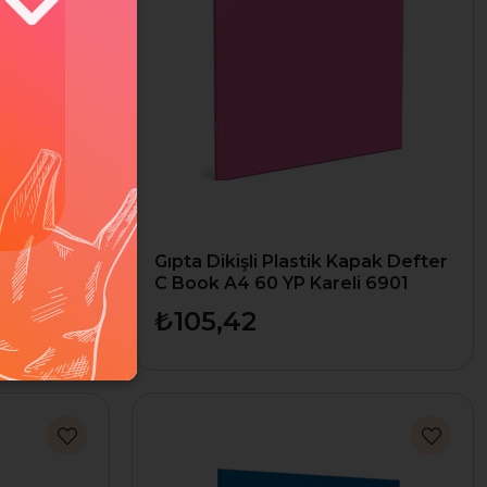
işli
Gıpta Dikişli Plastik Kapak Defter
 Çiz. 6900
C Book A4 60 YP Kareli 6901
₺105,42