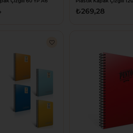
apak Çizgili 60 YP A6
Plastik Kapak Çizgili 12
1340
4
₺269,28