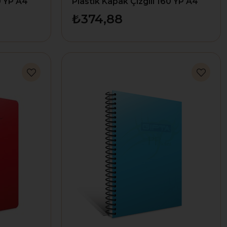
0 YP A4
Plastik Kapak Çizgili 160 YP A4
1343
₺374,88