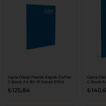
Gıpta Dikişli Plastik Kapak Defter
Gıpta Diki
C Book A4 80 YP Kareli 6904
C Book A4
₺125,84
₺140,