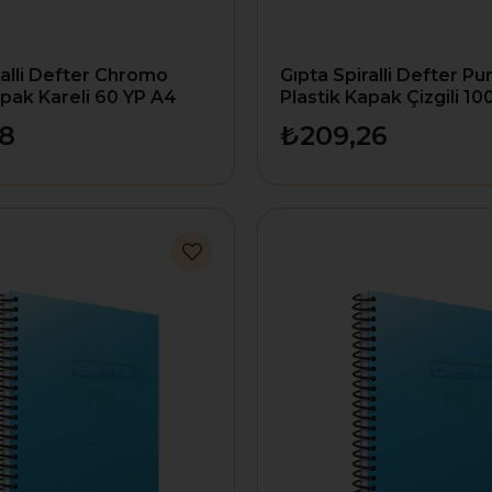
ralli Defter Chromo
Gıpta Spiralli Defter Pu
apak Kareli 60 YP A4
Plastik Kapak Çizgili 10
6536000-2011
68
₺209,26