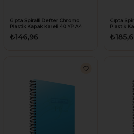
Gıpta Spiralli Defter Chromo
Gıpta Spi
Plastik Kapak Kareli 40 YP A4
Plastik K
1977
1979
₺146,96
₺185,