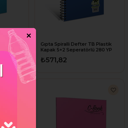
×
o Plastik
Gıpta Spiralli Defter TB Plastik
 2029
Kapak 5+2 Seperatörlü 280 YP
A4 3-2203000-2012
₺571,82