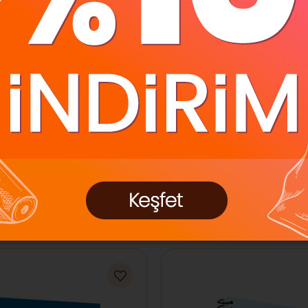
şli Plastik Kapak Defter
Gıpta Defter C Book Dik
 40 YP Kareli 6898
Plastik Kapak A4 60 YP
6
₺105,42