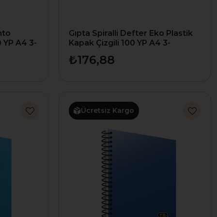
nto
Gıpta Spiralli Defter Eko Plastik
0 YP A4 3-
Kapak Çizgili 100 YP A4 3-
2032000-2012
₺176,88
Ücretsiz Kargo