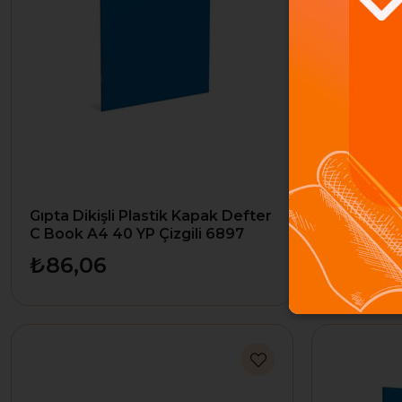
Gıpta Dikişli Plastik Kapak Defter
Gıpta Diki
C Book A4 40 YP Çizgili 6897
C Book A4
₺86,06
₺86,0