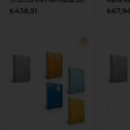
70 GR Düz Kraft Sert Kapak.Alx-
Plastik K
0862
ALX:229
₺438,91
₺67,9