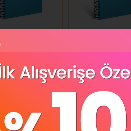
alli Defter Eko Plastik
Gıpta Spiralli Defter Ek
eli 120 YP A4 2036
Kapak Çizgili 80 YP A4
48
₺154,00