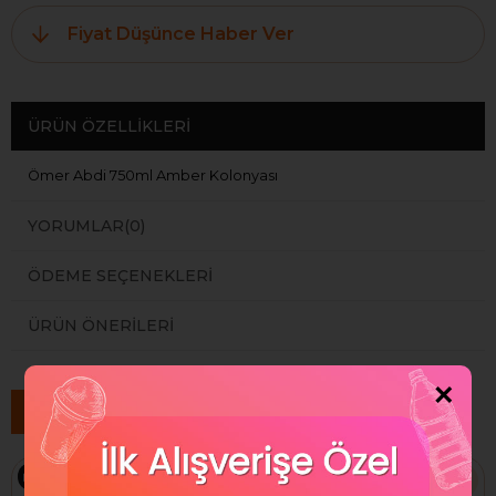
Fiyat Düşünce Haber Ver
ÜRÜN ÖZELLIKLERI
Ömer Abdi 750ml Amber Kolonyası
YORUMLAR
(0)
ÖDEME SEÇENEKLERI
ÜRÜN ÖNERILERI
×
Benzer Ürünler
Ücretsiz Kargo
Ücretsiz Kargo