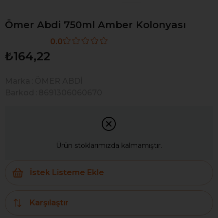
Ömer Abdi 750ml Amber Kolonyası
0.0
₺164,22
Marka
:
ÖMER ABDİ
Barkod
:
8691306060670
Ürün stoklarımızda kalmamıştır.
İstek Listeme Ekle
Karşılaştır