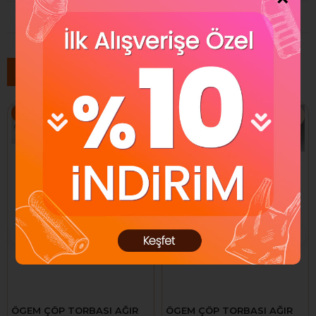
ÜRÜN ÖNERILERI
Benzer Ürünler
%44
%42
ÖGEM ÇÖP TORBASI AĞIR
ÖGEM ÇÖP TORBASI AĞIR