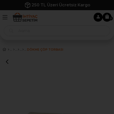
argo
İlk Siparişe Özel %10 İndirim
0
DÖKME ÇÖP TORBASI