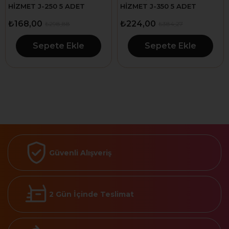
HİZMET J-250 5 ADET
HİZMET J-350 5 ADET
₺168,00
₺224,00
₺298,88
₺384,27
Sepete Ekle
Sepete Ekle
Güvenli Alışveriş
2 Gün İçinde Teslimat