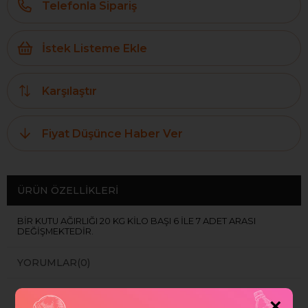
Telefonla Sipariş
İstek Listeme Ekle
Karşılaştır
Fiyat Düşünce Haber Ver
ÜRÜN ÖZELLIKLERI
BİR KUTU AĞIRLIĞI 20 KG KİLO BAŞI 6 İLE 7 ADET ARASI
DEĞİŞMEKTEDİR.
YORUMLAR
(0)
ÖDEME SEÇENEKLERI
×