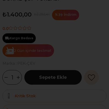
₺1.400,00
₺2.292,41
%
İndirim
39
0.0
Kargo Bedava
2 Gün
Marka
:
PEK-ÇEV
Kritik Stok