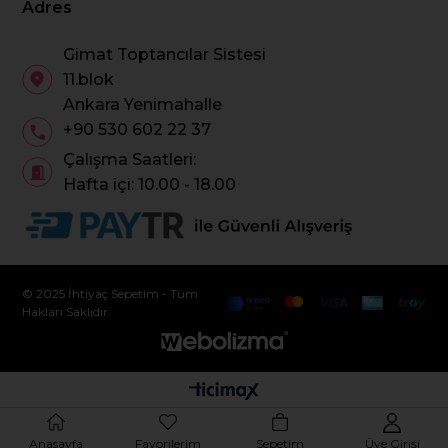
Adres
Gimat Toptancılar Sistesi
11.blok
Ankara Yenimahalle
+90 530 602 22 37
Çalışma Saatleri:
Hafta içi: 10.00 - 18.00
© 2025 İhtiyaç Sepetim - Tüm
Hakları Saklıdır.
Anasayfa
Favorilerim
Sepetim
Üye Girişi