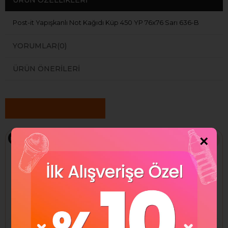
Post-it Yapışkanlı Not Kağıdı Küp 450 YP 76x76 Sarı 636-B
YORUMLAR
(0)
ÜRÜN ÖNERILERI
Benzer Ürünler
×
Ücretsiz Kargo
Ücretsiz Kargo