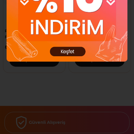
Post-it İndeks 100 YP 15x50
Post-it İndeks 100 YP 25x76
Fosforlu 5 Renk 670-5
Fosforlu 3 Renk 671-3
₺1.336,44
₺1.253,00
Sepete Ekle
Sepete Ekle
Güvenli Alışveriş