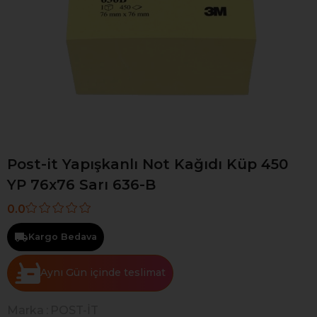
Post-it Yapışkanlı Not Kağıdı Küp 450
YP 76x76 Sarı 636-B
0.0
Kargo Bedava
Aynı Gün
Marka
:
POST-İT