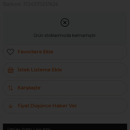
Barkod
:
3134375231626
Ürün stoklarımızda kalmamıştır.
Favorilere Ekle
İstek Listeme Ekle
Karşılaştır
Fiyat Düşünce Haber Ver
ÜRÜN ÖZELLIKLERI