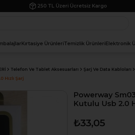
İlk Siparişe Özel %10 İndirim
mbalajlar
Kırtasiye Ürünleri
Temizlik Ürünleri
Elektronik 
ERİ
Telefon Ve Tablet Aksesuarları
Şarj Ve Data Kabloları
 Hızlı Şarj
Powerway Sm03 2
Kutulu Usb 2.0 Hı
₺33,05