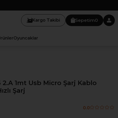
Kargo Takibi
Sepetim
0
Ürünler
Oyuncaklar
.A 1mt Usb Micro Şarj Kablo
zlı Şarj
0.0