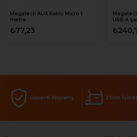
Megatech AUX Kablo Micro 1
Megatech
metre
USB-A Şar
₺77,23
₺240,
Güvenli Alışveriş
2 Gün İçind