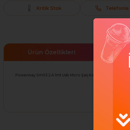
Kritik Stok
Telefonla 
Ürün Özellikleri
Powerway Sm03 2.A 1mt Usb Micro Şarj Kablo Kutulu Usb 2.0 Hı