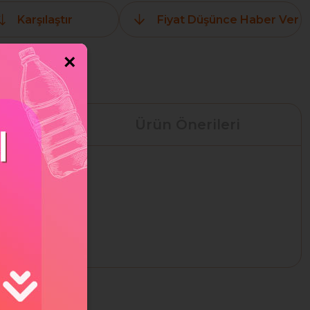
Karşılaştır
Fiyat Düşünce Haber Ver
×
leri
Ürün Önerileri