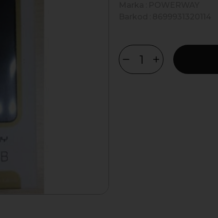
Marka
:
POWERWAY
Barkod
:
8699931320114