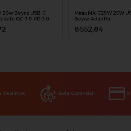
 20w Beyaz USB-C
Minix MX-C25W 25W U
j Kafa QC:3.0-PD:3.0
Beyaz Adaptör
72
₺552,84
e Teslimat
İade Garantisi
K