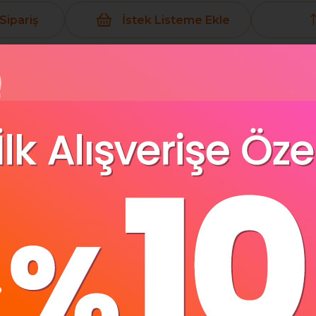
Sipariş
İstek Listeme Ekle
Yorumlar
(0)
Ödeme Seçenek
zlı Şarj