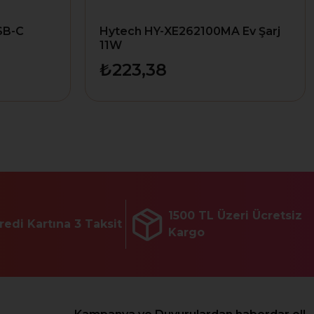
SB-C
Hytech HY-XE262100MA Ev Şarj
11W
₺223,38
1500 TL Üzeri Ücretsiz
redi Kartına 3 Taksit
Kargo