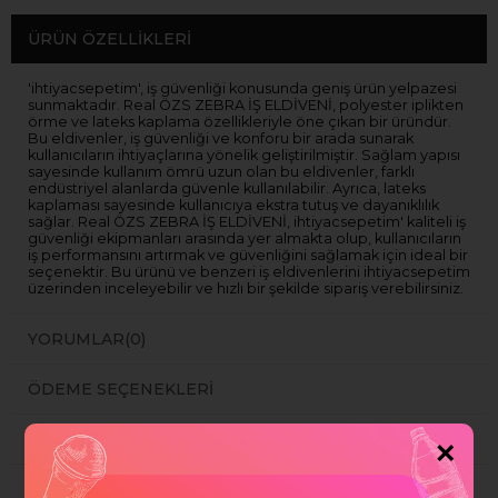
ÜRÜN ÖZELLIKLERI
'ihtiyacsepetim', iş güvenliği konusunda geniş ürün yelpazesi
sunmaktadır. Real ÖZS ZEBRA İŞ ELDİVENİ, polyester iplikten
örme ve lateks kaplama özellikleriyle öne çıkan bir üründür.
Bu eldivenler, iş güvenliği ve konforu bir arada sunarak
kullanıcıların ihtiyaçlarına yönelik geliştirilmiştir. Sağlam yapısı
sayesinde kullanım ömrü uzun olan bu eldivenler, farklı
endüstriyel alanlarda güvenle kullanılabilir. Ayrıca, lateks
kaplaması sayesinde kullanıcıya ekstra tutuş ve dayanıklılık
sağlar. Real ÖZS ZEBRA İŞ ELDİVENİ, ihtiyacsepetim' kaliteli iş
güvenliği ekipmanları arasında yer almakta olup, kullanıcıların
iş performansını artırmak ve güvenliğini sağlamak için ideal bir
seçenektir. Bu ürünü ve benzeri iş eldivenlerini ihtiyacsepetim
üzerinden inceleyebilir ve hızlı bir şekilde sipariş verebilirsiniz.
YORUMLAR
(0)
ÖDEME SEÇENEKLERI
ÜRÜN ÖNERILERI
×