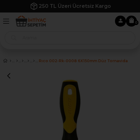
iz Kargo
İlk Siparişe Özel %10 İnd
0
Rıco 002-Rk-0008 6X150mm Düz Tornavida