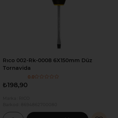
Rıco 002-Rk-0008 6X150mm Düz
Tornavida
0.0
₺198,90
Marka
:
RICO
Barkod
:
8694862700080