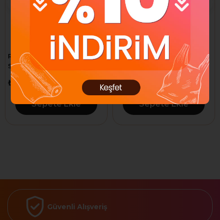
Rıco 003-KK1971 Torx 6lı
Rıco Rk-0001 3X75mm Düz
Saatci Tornavida
Tornavida
₺407,80
₺91,80
Sepete Ekle
Sepete Ekle
Güvenli Alışveriş