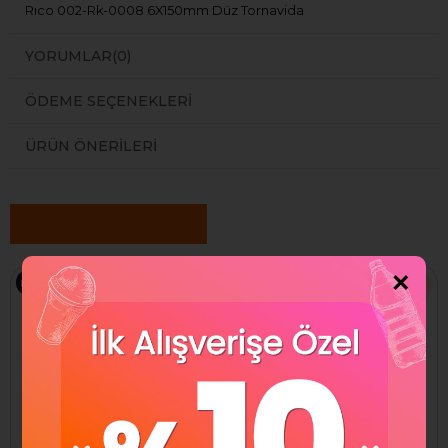
Rıco 002-Rk-0008 6X150mm Düz Tornavida
YORUMLAR
(0)
ÖDEME SEÇENEKLERI
ÜRÜN ÖNERILERI
Benzer Ürünler
×
Ücretsiz Kargo