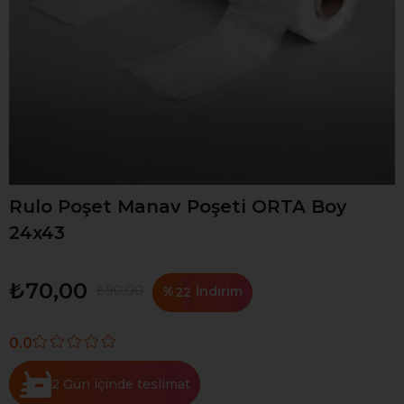
Rulo Poşet Manav Poşeti ORTA Boy
24x43
₺70,00
₺90,00
%
İndirim
22
0.0
2 Gün