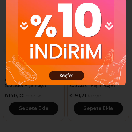
ÖGEM PLASTİK Mini Boy
ÖGEM PLASTİK KÜÇÜK BOY
500 Adet Hışır Poşet
300 ADET HIŞIR POŞET
₺140,00
₺191,21
₺403,06
₺377,87
Sepete Ekle
Sepete Ekle