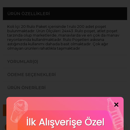
ÜRÜN ÖZELLIKLERI
Koli İçi: 20 Rulo Paket içerisinde 1 rulo 200 adet poşet
bulunmaktadır. Ürün Ölçüleri: 24x43 .Rulo poşet, atlet poşet
tarzında olup marketlerde, manavlarda ve en çok da manav
reyonlarında kullanılmaktadır. Rulo Poşetleri askısına
astığınızda kullanımı dahada basit olmaktadır. Çok ağır
olmayan ürünleri rahatlıkla taşımaktadır
YORUMLAR
(0)
ÖDEME SEÇENEKLERI
ÜRÜN ÖNERILERI
×
Benzer Ürünler
%65
%49