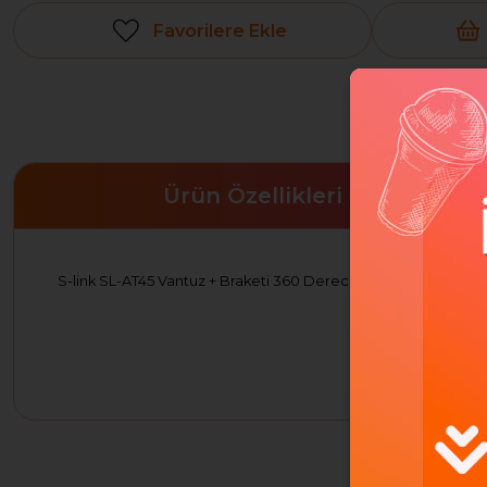
Favorilere Ekle
Ürün Özellikleri
S-link SL-AT45 Vantuz + Braketi 360 Derece Siyah-Gri Telefon