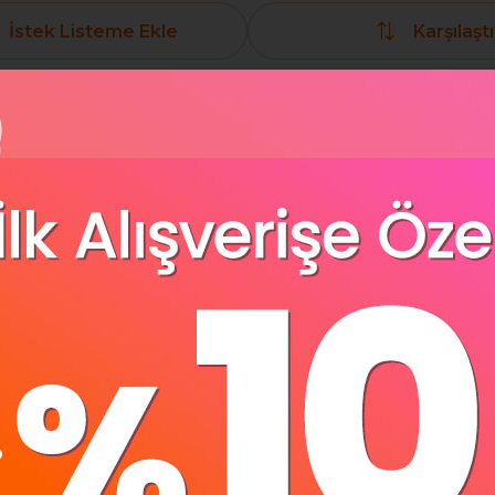
İstek Listeme Ekle
Karşılaştı
Yorumlar
(0)
 Tutucu