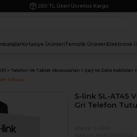
250 TL Üzeri Ücretsiz Kargo
mbalajlar
Kırtasiye Ürünleri
Temizlik Ürünleri
Elektronik 
ERİ
Telefon Ve Tablet Aksesuarları
Şarj Ve Data Kabloları
fon Tutucu
S-link SL-AT45 V
Gri Telefon Tut
Marka
:
S-LİNK
Barkod
:
8680096112621