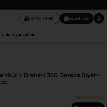
Kargo Takibi
Sepetim
0
Ürünler
Oyuncaklar
antuz + Braketi 360 Derece Siyah-
ucu
0.0