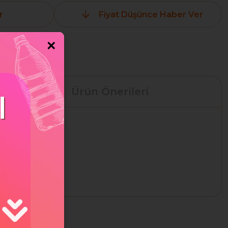
r
Fiyat Düşünce Haber Ver
×
Ürün Önerileri