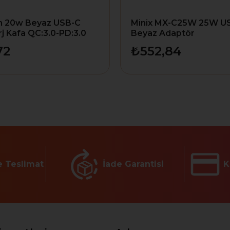
 20w Beyaz USB-C
Minix MX-C25W 25W U
j Kafa QC:3.0-PD:3.0
Beyaz Adaptör
72
₺552,84
e Teslimat
İade Garantisi
K