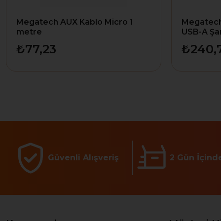
Megatech AUX Kablo Micro 1
Megatech
metre
USB-A Şar
₺77,23
₺240,
Güvenli Alışveriş
2 Gün İçind