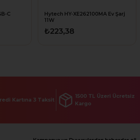
SB-C
Hytech HY-XE262100MA Ev Şarj
11W
₺223,38
1500 TL Üzeri Ücretsiz
redi Kartına 3 Taksit
Kargo