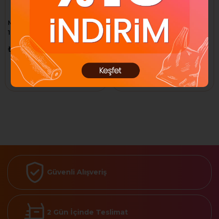
Megatech AUX Kablo Micro
Megatech 20w Beyaz USB-
1 metre
C USB-A Şarj Kafa QC:3.0-
PD:3.0
₺77,23
₺240,72
Sepete Ekle
Sepete Ekle
Güvenli Alışveriş
2 Gün İçinde Teslimat