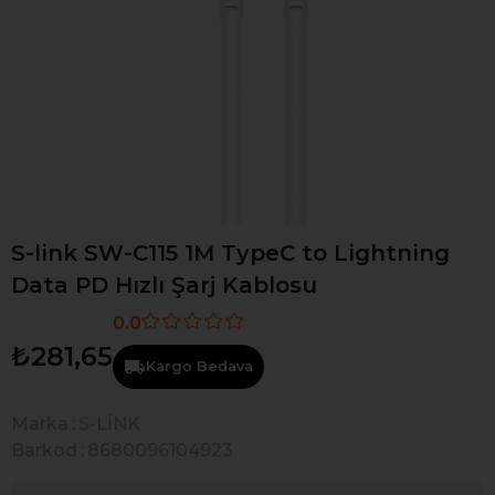
S-link SW-C115 1M TypeC to Lightning
Data PD Hızlı Şarj Kablosu
0.0
₺281,65
Kargo Bedava
Marka
:
S-LİNK
Barkod
:
8680096104923