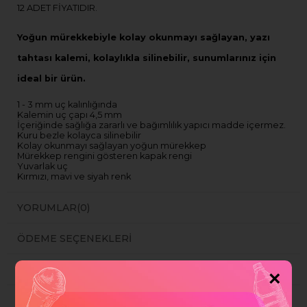
12 ADET FİYATIDIR.
Yoğun mürekkebiyle kolay okunmayı sağlayan, yazı
tahtası kalemi, kolaylıkla silinebilir, sunumlarınız için
ideal bir ürün.
1 - 3 mm uç kalınlığında
Kalemin uç çapı 4,5 mm
İçeriğinde sağlığa zararlı ve bağımlılık yapıcı madde içermez.
Kuru bezle kolayca silinebilir
Kolay okunmayı sağlayan yoğun mürekkep
Mürekkep rengini gösteren kapak rengi
Yuvarlak uç
Kırmızı, mavi ve siyah renk
YORUMLAR
(0)
ÖDEME SEÇENEKLERI
ÜRÜN ÖNERILERI
×