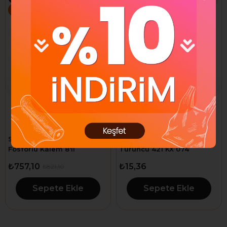
%8
Stabilo Boss Renkler
Picador Fosforlu Kalem
Fosforlu Kalem 8'li
Turuncu 421 KX 074
₺757,10
₺15,36
₺821,10
Sepete Ekle
Sepete Ekle