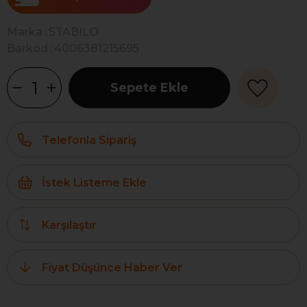
Marka
:
STABILO
Barkod
:
4006381215695
Telefonla Sipariş
İstek Listeme Ekle
Karşılaştır
Fiyat Düşünce Haber Ver