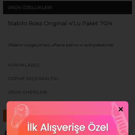
ÜRÜN ÖZELLIKLERI
Stabilo Boss Original 4'Lü Paket 70/4
Ofislerin vazgeçilmezi, efsane patron 4 renk paketinde.
YORUMLAR
(0)
ÖDEME SEÇENEKLERI
ÜRÜN ÖNERILERI
×
Benzer Ürünler
Ücretsiz Kargo