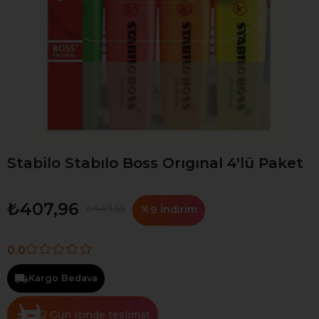
Stabilo Stabılo Boss Orıgınal 4'lü Paket
₺407,96
₺449,65
%
İndirim
9
0.0
Kargo Bedava
2 Gün