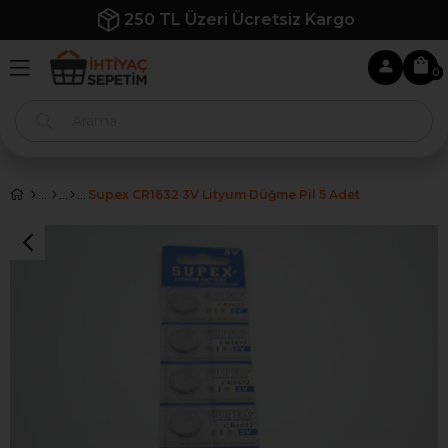
İlk Siparişe Özel %10 İndirim
0
Supex CR1632 3V Lityum Düğme Pil 5 Adet