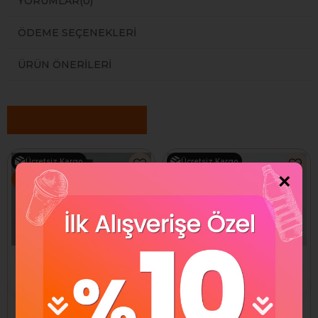
YORUMLAR
(0)
ÖDEME SEÇENEKLERI
ÜRÜN ÖNERILERI
Benzer Ürünler
Ücretsiz Kargo
Ücretsiz Kargo
×
%7
%2