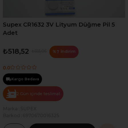
Supex CR1632 3V Lityum Düğme Pil 5
Adet
₺518,52
₺555,06
%
İndirim
7
0.0
Kargo Bedava
2 Gün
Marka
:
SUPEX
Barkod
:
6970670016325