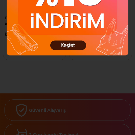
DURACELL SIMPLY AA
DURACELL 3 AAA ŞARJ
KALEM PİL 20'Lİ
EDİLEBİLİR
₺1.050,00
₺660,00
₺1.125,00
₺675,00
Sepete Ekle
Sepete Ekle
Güvenli Alışveriş
2 Gün İçinde Teslimat