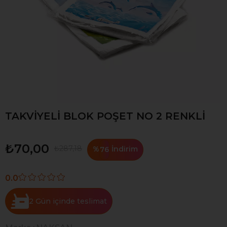
TAKVİYELİ BLOK POŞET NO 2 RENKLİ
₺70,00
₺287,18
%
İndirim
76
0.0
2 Gün