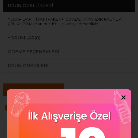
ÜRÜN ÖZELLIKLERI
YUKARIDAKİ FİYAT 1 PAKET = 100 ADET FİYATIDIR KALINLIK :
Çift Kat 20 Micron dur. Koli içi karışık desenlidir
YORUMLAR
(0)
ÖDEME SEÇENEKLERI
ÜRÜN ÖNERILERI
Benzer Ürünler
×
%64
%64