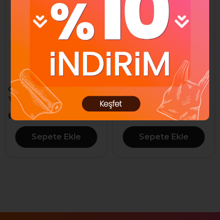
ÖGEM ŞARKÜTERİ POŞET
ÖGEM ŞARKÜTERİ POŞET
TORBA 20X30 500 ADET
TORBA 23X36 400 ADET
₺140,00
₺140,00
₺392,99
₺392,99
Sepete Ekle
Sepete Ekle