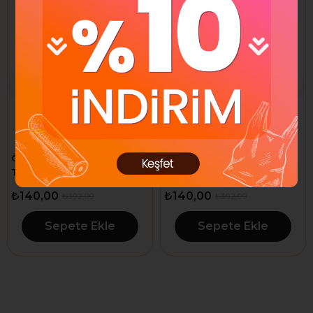
ÖGEM ŞARKÜTERİ POŞET
ÖGEM ŞARKÜTERİ POŞET
TORBA 20X30 500 ADET
TORBA 23X36 400 ADET
₺140,00
₺140,00
₺392,99
₺392,99
Sepete Ekle
Sepete Ekle