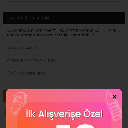
ÜRÜN ÖZELLIKLERI
YUKARIDAKİ FİYAT 1 PAKET = 50 ADET FİYATIDIR KALINLIK : Tek
Kat 34 Micron dur. Desenler farklılık gösterebilir.
YORUMLAR
(0)
ÖDEME SEÇENEKLERI
ÜRÜN ÖNERILERI
Benzer Ürünler
×
%64
%64