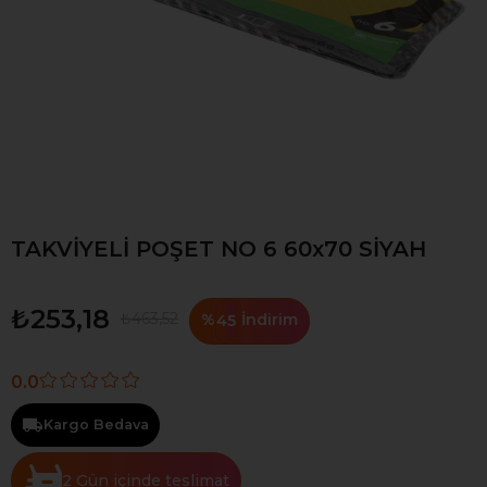
TAKVİYELİ POŞET NO 6 60x70 SİYAH
₺253,18
₺463,52
%
İndirim
45
0.0
Kargo Bedava
2 Gün