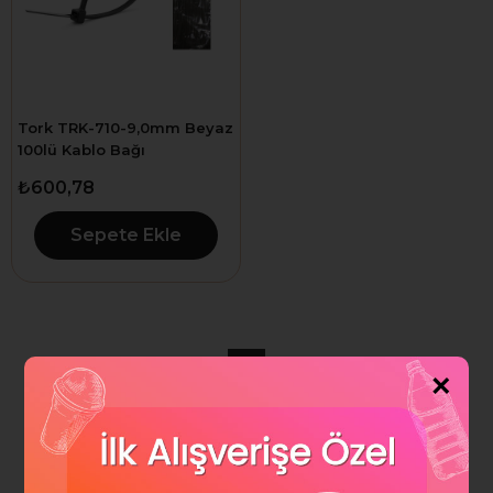
Tork TRK-710-9,0mm Beyaz
100lü Kablo Bağı
₺600,78
Sepete Ekle
1
×