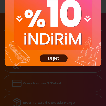
Güvenli Alışveriş
2 Gün İçinde Teslimat
İade Garantisi
Kredi Kartına 3 Taksit
1500 TL Üzeri Ücretsiz Kargo