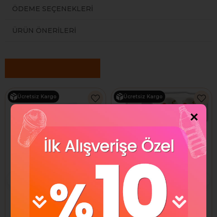
ÖDEME SEÇENEKLERI
ÜRÜN ÖNERILERI
Benzer Ürünler
Ücretsiz Kargo
Ücretsiz Kargo
×