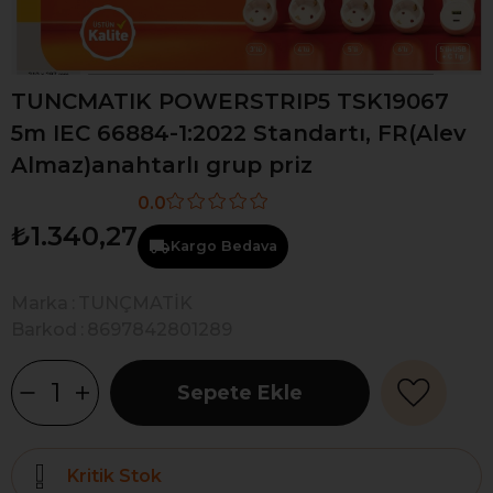
TUNCMATIK POWERSTRIP5 TSK19067
5m IEC 66884-1:2022 Standartı, FR(Alev
Almaz)anahtarlı grup priz
0.0
₺1.340,27
Kargo Bedava
Marka
:
TUNÇMATİK
Barkod
:
8697842801289
Kritik Stok