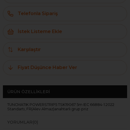
Telefonla Sipariş
İstek Listeme Ekle
Karşılaştır
Fiyat Düşünce Haber Ver
ÜRÜN ÖZELLIKLERI
TUNCMATIK POWERSTRIP5 TSK19067 5m IEC 66884-1:2022
Standartı, FR(Alev Almaz)anahtarlı grup priz
YORUMLAR
(0)