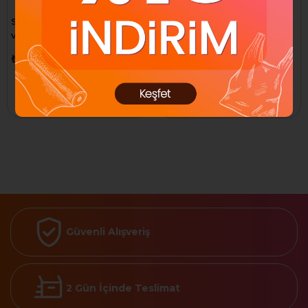
S-link SL-PRZ10 Hdmı(180) +
Viko Multı-Let Vm25ANH 2li
vga-2 + av-2 Kanal Üst Priz
5mt Anahtarlı Kablolu
(90117205)
₺1.070,51
₺589,36
Sepete Ekle
Sepete Ekle
Güvenli Alışveriş
2 Gün İçinde Teslimat