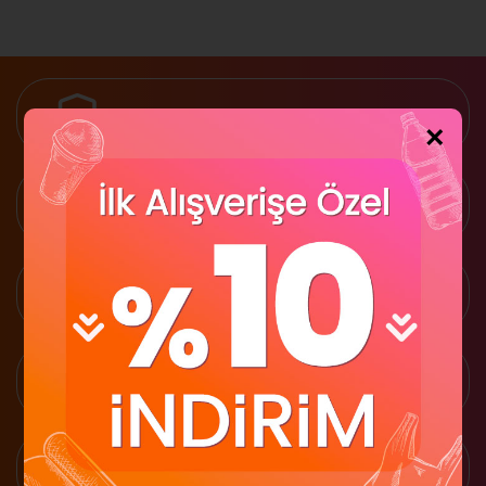
Güvenli Alışveriş
×
2 Gün İçinde Teslimat
İade Garantisi
Kredi Kartına 3 Taksit
1500 TL Üzeri Ücretsiz Kargo