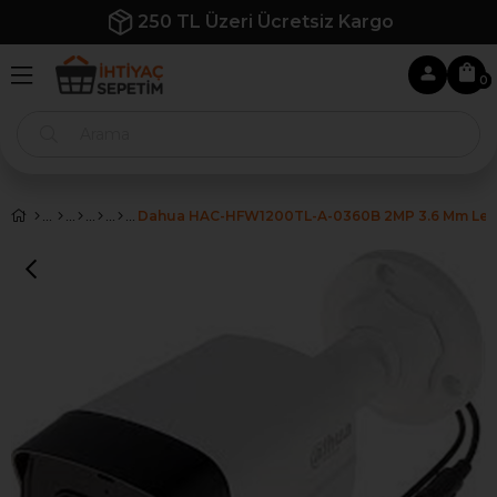
argo
İlk Siparişe Özel %10 İndirim
0