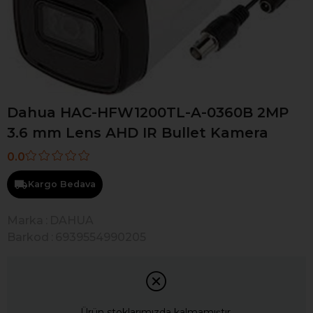
Dahua HAC-HFW1200TL-A-0360B 2MP
3.6 mm Lens AHD IR Bullet Kamera
0.0
Kargo Bedava
Marka
:
DAHUA
Barkod
:
6939554990205
Ürün stoklarımızda kalmamıştır.