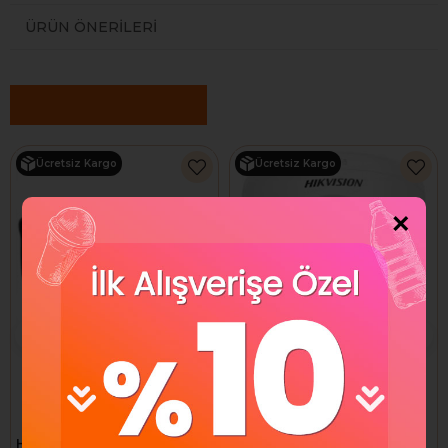
ÜRÜN ÖNERILERI
Benzer Ürünler
Ücretsiz Kargo
Ücretsiz Kargo
×
Hikvision DS-2CE16K0T-
Hikvision DS-2CE76D0T-