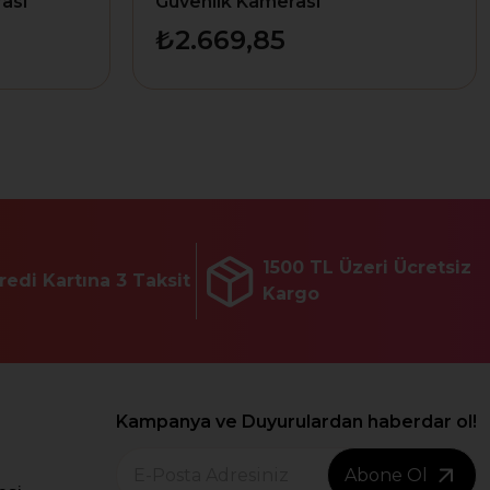
ası
Güvenlik Kamerası
₺2.669,85
1500 TL Üzeri Ücretsiz
redi Kartına 3 Taksit
Kargo
Kampanya ve Duyurulardan haberdar ol!
Abone Ol