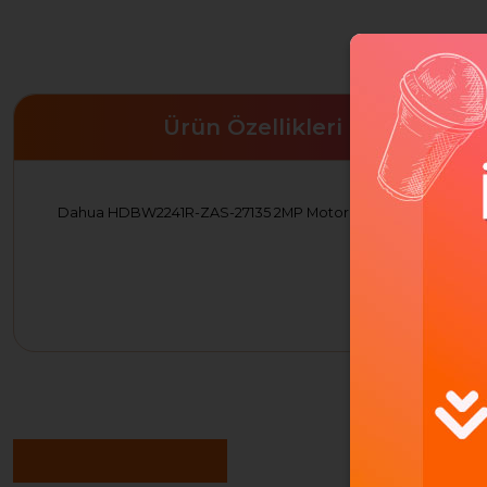
Ürün Özellikleri
Dahua HDBW2241R-ZAS-27135 2MP Motorize WDR Dome Wiz
Benzer Ürünler