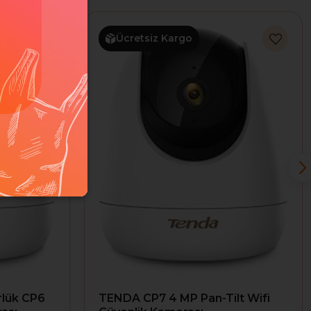
Ücretsiz Kargo
lük CP6
TENDA CP7 4 MP Pan-Tilt Wifi