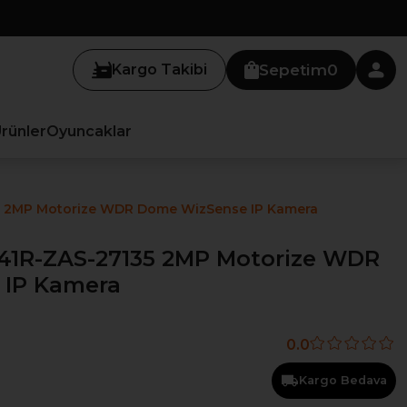
Kargo Takibi
Sepetim
0
Ürünler
Oyuncaklar
 2MP Motorize WDR Dome WizSense IP Kamera
1R-ZAS-27135 2MP Motorize WDR
 IP Kamera
0.0
Kargo Bedava