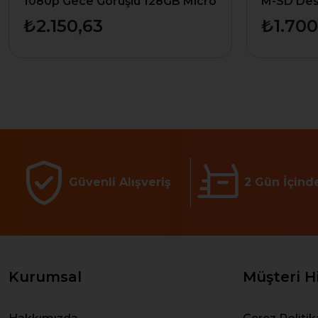
1080p Gece Görüşlü 128GB Micro
M-SD Des
SD Destekli Wi-Fi Kamera
₺2.150,63
₺1.700
Güvenli Alışveriş
2 Gün İçind
Kurumsal
Müşteri H