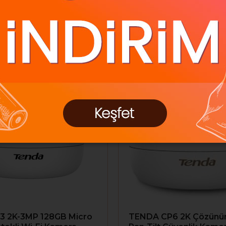
z Kargo
Ücretsiz Kargo
3 2K-3MP 128GB Micro
TENDA CP6 2K Çözünür