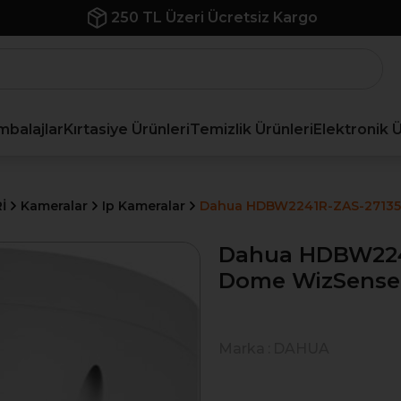
250 TL Üzeri Ücretsiz Kargo
mbalajlar
Kırtasiye Ürünleri
Temizlik Ürünleri
Elektronik 
İ
Kameralar
Ip Kameralar
Dahua HDBW2241R-ZAS-27135
Dahua HDBW224
Dome WizSense
Marka
:
DAHUA