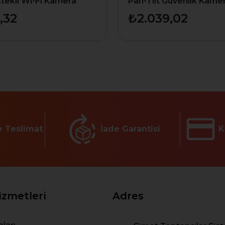
tekli Wi-Fi Kamera
Pan-Tilt Güvenlik Kamer
,32
₺2.039,02
e Teslimat
İade Garantisi
K
izmetleri
Adres