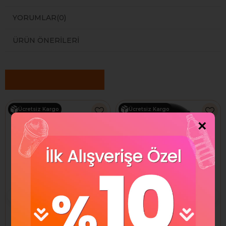
YORUMLAR
(0)
ÜRÜN ÖNERILERI
Benzer Ürünler
Ücretsiz Kargo
Ücretsiz Kargo
×