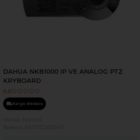
DAHUA NKB1000 IP VE ANALOG PTZ
KRYBOARD
0.0
Kargo Bedava
Marka
:
DAHUA
Barkod
:
6923172521040