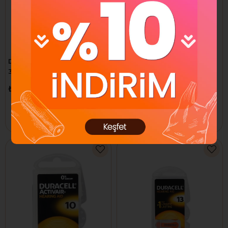
Duracell Lityum Düğme Pil
Duracell Lityum Düğme Pil
3 V 2 Lİ 2016
3 V 4 LÜ LR44
₺206,40
₺206,40
Sepete Ekle
Sepete Ekle