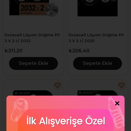
Duracell Lityum Düğme Pil
Duracell Lityum Düğme Pil
3 V 2 Lİ 2032
3 V 2 Lİ 2025
₺211,20
₺206,40
Sepete Ekle
Sepete Ekle
×