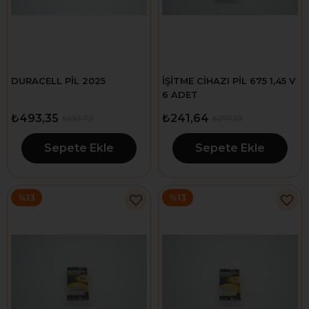
DURACELL PİL 2025
İŞİTME CİHAZI PİL 675 1,45 V
6 ADET
₺493,35
₺241,64
₺533,72
₺277,53
Sepete Ekle
Sepete Ekle
%13
%13