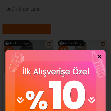
ÜRÜN ÖNERILERI
Benzer Ürünler
Ücretsiz Kargo
Ücretsiz Kargo
%7
%8
×