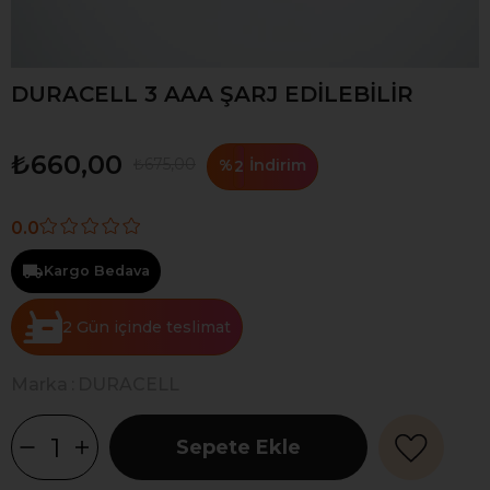
DURACELL 3 AAA ŞARJ EDİLEBİLİR
₺660,00
₺675,00
%
İndirim
2
0.0
Kargo Bedava
2 Gün
Marka
:
DURACELL