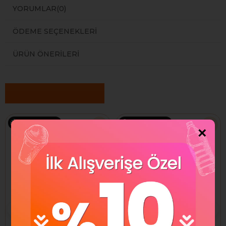
YORUMLAR
(0)
ÖDEME SEÇENEKLERI
ÜRÜN ÖNERILERI
Benzer Ürünler
Ücretsiz Kargo
Ücretsiz Kargo
×