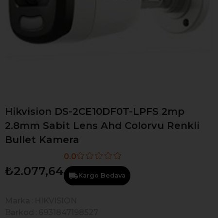
Hikvision DS-2CE10DF0T-LPFS 2mp
2.8mm Sabit Lens Ahd Colorvu Renkli
Bullet Kamera
0.0
₺2.077,64
Kargo Bedava
Marka
:
HIKVISION
Barkod
:
6931847198527