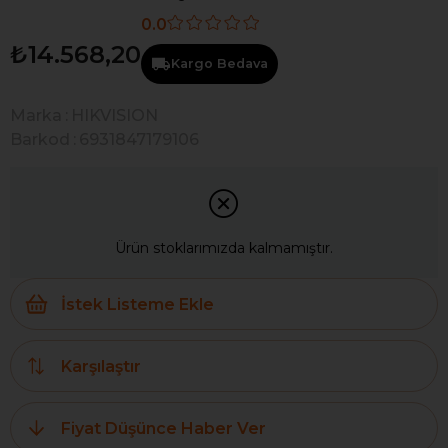
0.0
₺14.568,20
Kargo Bedava
Marka
:
HIKVISION
Barkod
:
6931847179106
Ürün stoklarımızda kalmamıştır.
İstek Listeme Ekle
Karşılaştır
Fiyat Düşünce Haber Ver