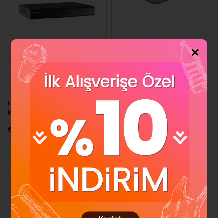
×
Hikvision DS-7104NI-Q1 4
Hikvision DS-7108NI-Q1 8
Kanal NVR Kayıt Cihazı
Kanal NVR Kayıt Cihazı
₺3.787,73
₺5.341,67
Sepete Ekle
Sepete Ekle