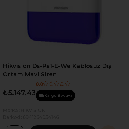
Hikvision Ds-Ps1-E-We Kablosuz Dış
Ortam Mavi Siren
0.0
₺5.147,43
Kargo Bedava
Marka
:
HIKVISION
Barkod
:
6941264054146