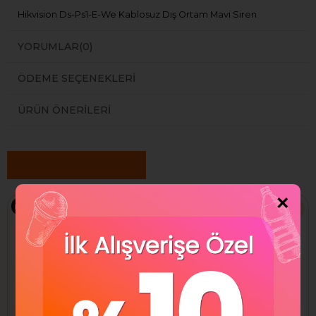
Hikvision Ds-Ps1-E-We Kablosuz Dış Ortam Mavi Siren
YORUMLAR
(0)
ÖDEME SEÇENEKLERI
ÜRÜN ÖNERILERI
Benzer Ürünler
×
Ücretsiz Kargo
Ücretsiz Kargo