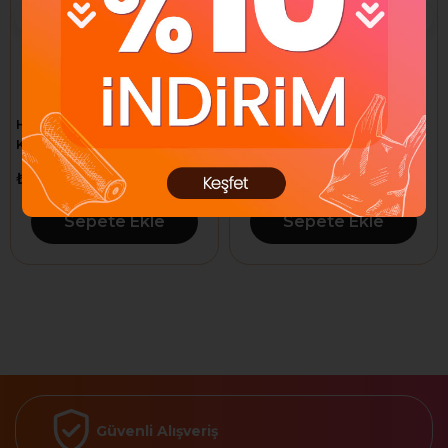
Hikvision DS-PS1-I-WE
Hikvision DS-PKF1-WE
Kablosuz Alarm -İç Ortam
Kablosuz Anahtarlık
Dahili Siren
Kumanda
₺4.049,96
₺1.966,71
Sepete Ekle
Sepete Ekle
Güvenli Alışveriş