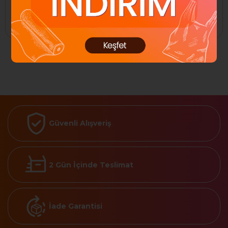
Sepete Ekle
Sepete Ekle
Güvenli Alışveriş
2 Gün İçinde Teslimat
İade Garantisi