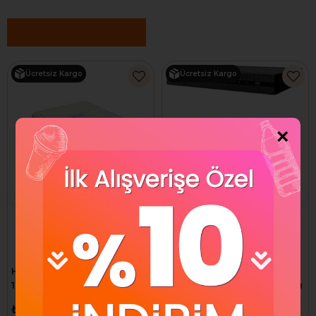
Benzer Ürünler
Ücretsiz Kargo
Ücretsiz Kargo
×
Hilook DVR-104G-M1 4 Kanal
Hilook DVR-204G-M1 4
1 HDD DVR Kayıt Cihazı (Ses
Kanal 8MP DVR Kayıt Cihazı
girişi: 1xRCA ve 4xCOAX)
₺2.738,82
₺2.962,20