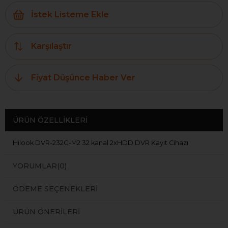
İstek Listeme Ekle
Karşılaştır
Fiyat Düşünce Haber Ver
ÜRÜN ÖZELLIKLERI
Hilook DVR-232G-M2 32 kanal 2xHDD DVR Kayıt Cihazı
YORUMLAR
(0)
ÖDEME SEÇENEKLERI
ÜRÜN ÖNERILERI