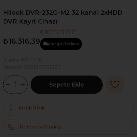
Hilook DVR-232G-M2 32 kanal 2xHDD
DVR Kayıt Cihazı
0.0
₺16.316,39
Kargo Bedava
Marka
:
HİLOOK
Barkod
:
6931847191337
Kritik Stok
Telefonla Sipariş