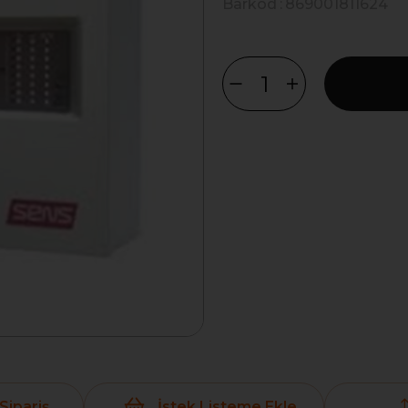
Barkod
:
869001811624
Sipariş
İstek Listeme Ekle