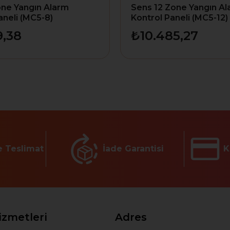
one Yangın Alarm
Sens 12 Zone Yangın A
aneli (MC5-8)
Kontrol Paneli (MC5-12)
9,38
₺10.485,27
e Teslimat
İade Garantisi
K
izmetleri
Adres