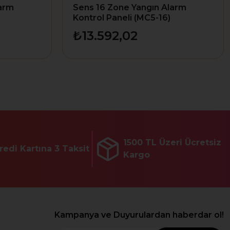
larm
Sens 16 Zone Yangın Alarm
Kontrol Paneli (MC5-16)
₺13.592,02
1500 TL Üzeri Ücretsiz
redi Kartına 3 Taksit
Kargo
Kampanya ve Duyurulardan haberdar ol!