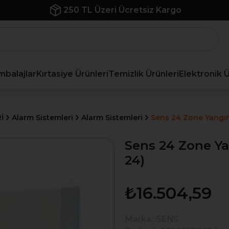
250 TL Üzeri Ücretsiz Kargo
mbalajlar
Kırtasiye Ürünleri
Temizlik Ürünleri
Elektronik 
İ
Alarm Sistemleri
Alarm Sistemleri
Sens 24 Zone Yangın
Sens 24 Zone Ya
24)
₺16.504,59
Marka
:
SENS