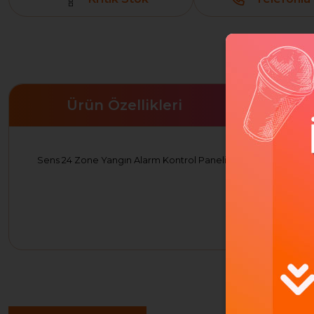
Ürün Özellikleri
Sens 24 Zone Yangın Alarm Kontrol Paneli (MC5-24)