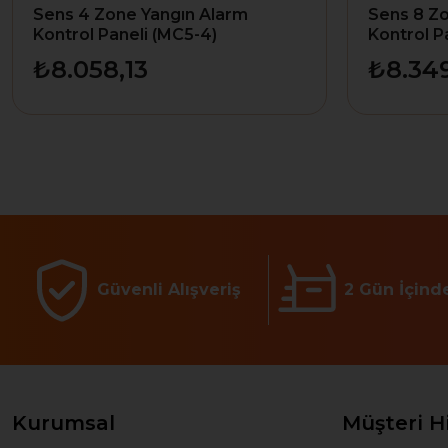
Sens 4 Zone Yangın Alarm
Sens 8 Z
Kontrol Paneli (MC5-4)
Kontrol P
₺8.058,13
₺8.34
Güvenli Alışveriş
2 Gün İçind
Kurumsal
Müşteri H