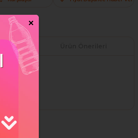
×
leri
Ürün Önerileri