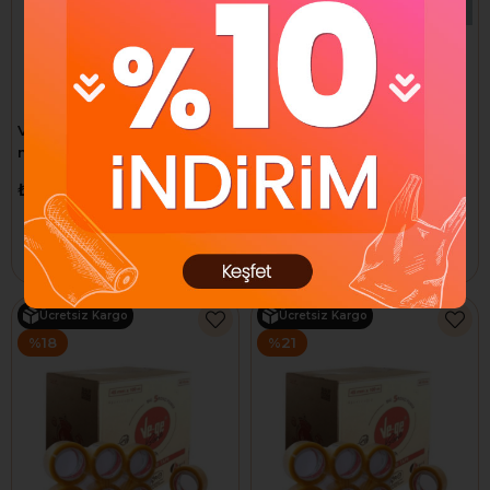
Vege Koli Bandı 45 x 100
Vege Koli Bandı 45 x 100
mm Şeffaf (Fil) 1 ADET
mm Şeffaf (Fil) 6 ADET
₺84,00
₺504,00
₺205,28
₺1.026,38
Sepete Ekle
Sepete Ekle
Ücretsiz Kargo
Ücretsiz Kargo
%18
%21