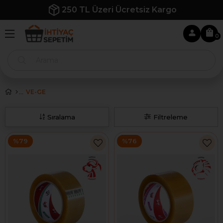
İlk Siparişe Özel %10 İndirim
0
VE-GE
Sıralama
Filtreleme
%79
%76