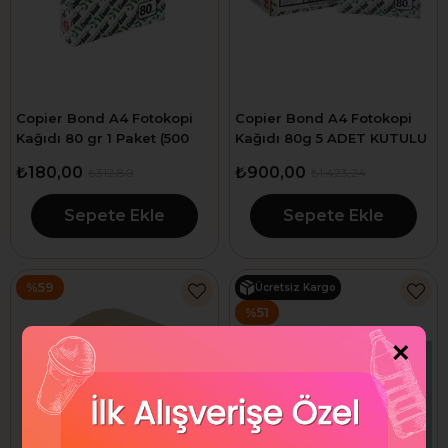
Copier Bond A4 Fotokopi
Copier Bond A4 Fotokopi
Kağıdı 80 gr 1 Paket (500
Kağıdı 80g 5 ADET KUTULU
Sayfa)
2500 ADET
₺180,00
₺900,00
₺312,80
₺1.423,24
Sepete Ekle
Sepete Ekle
%59
Ücretsiz Kargo
%51
×