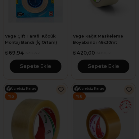
Vege Çift Taraflı Köpük
Vege Kağıt Maskeleme
Montaj Bandı (İç Ortam)
Boyabandı 48x30mt
19mm x 1.5mt
Endüstriyel
₺69,94
₺420,00
₺226,72
₺680,17
Sepete Ekle
Sepete Ekle
Ücretsiz Kargo
Ücretsiz Kargo
%5
%6