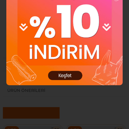
Ve-Ge ambalaj koli bantları basınca ve
gerilmeye karşı dayanıklıdır.
Şeffaftır.
YORUMLAR
(0)
ÖDEME SEÇENEKLERI
ÜRÜN ÖNERILERI
Benzer Ürünler