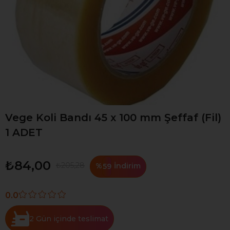
Vege Koli Bandı 45 x 100 mm Şeffaf (Fil)
1 ADET
₺84,00
₺205,28
%
İndirim
59
0.0
2 Gün