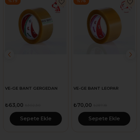
%79
%76
VE-GE BANT GERGEDAN
VE-GE BANT LEOPAR
₺63,00
₺70,00
₺302,30
₺287,18
Sepete Ekle
Sepete Ekle