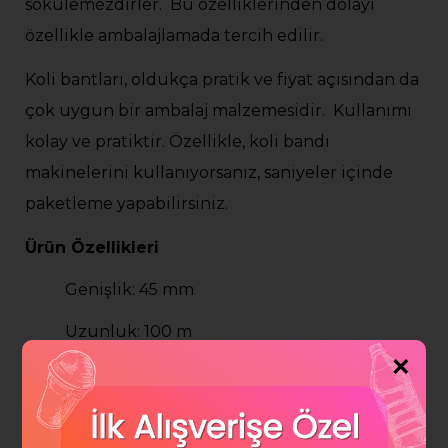
sökülemezdirler. Bu özelliklerinden dolayı
özellikle ambalajlamada tercih edilir.
Koli bantları, oldukça pratik ve fiyat açısından da
çok uygun bir ambalaj malzemesidir. Kullanımı
kolay ve pratiktir. Özellikle, koli bandı
makinelerini kullanıyorsanız, saniyeler içinde
paketleme yapabilirsiniz.
Ürün Özellikleri
Genişlik: 45 mm
Uzunluk: 100 m
×
Üzerine her türlü yazı yazılabilir
Yapıştırılan yüzeyleri kolaylıkla kapatır ve
yüzeylerde yalıtım sağlar.