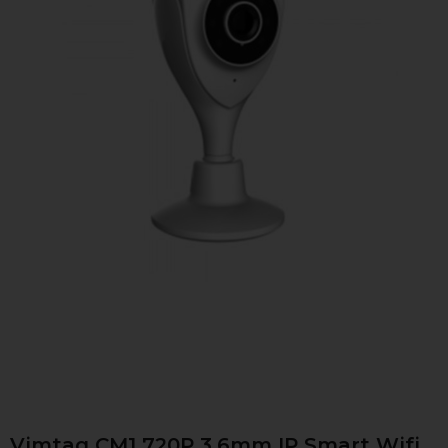
Vimtag CM1 720P 3.6mm IP Smart Wifi