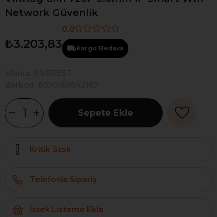
Network Güvenlik
0.0
₺3.203,83
Kargo Bedava
Marka
:
EVEREST
Barkod
:
6970167642167
Kritik Stok
Telefonla Sipariş
İstek Listeme Ekle