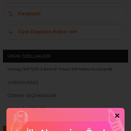
Karşılaştır
Fiyat Düşünce Haber Ver
ÜRÜN ÖZELLIKLERI
Vimtag CM1 720P 3.6mm IP Smart Wifi Network Güvenlik
YORUMLAR
(0)
ÖDEME SEÇENEKLERI
ÜRÜN ÖNERILERI
×