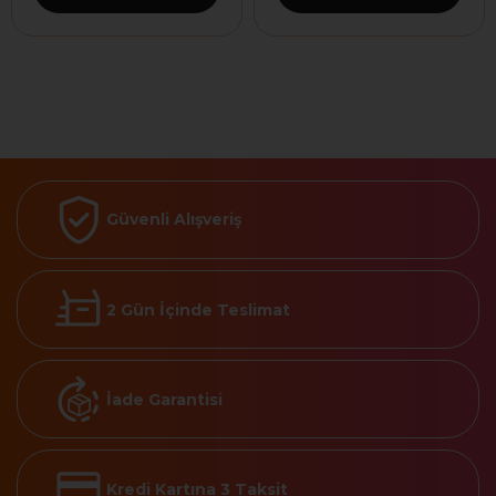
Güvenli Alışveriş
2 Gün İçinde Teslimat
İade Garantisi
Kredi Kartına 3 Taksit